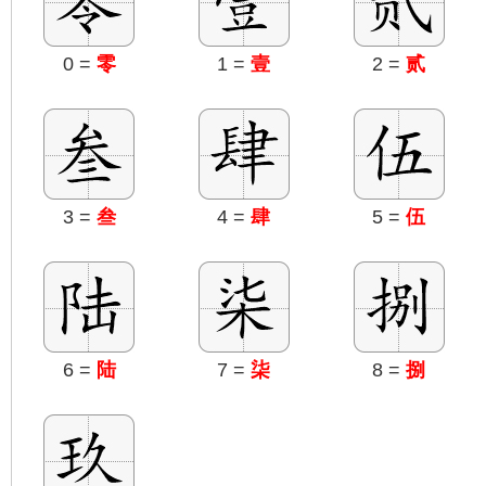
0 =
零
1 =
壹
2 =
贰
3 =
叁
4 =
肆
5 =
伍
6 =
陆
7 =
柒
8 =
捌