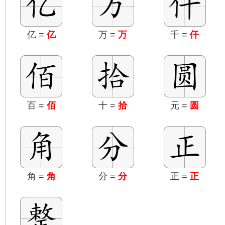
亿 =
亿
万 =
万
千 =
仟
百 =
佰
十 =
拾
元 =
圆
角 =
角
分 =
分
正 =
正