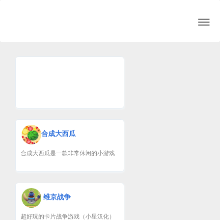
切
换
导
航